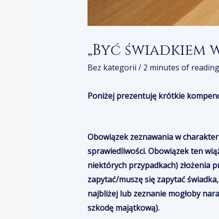
„Być świadkiem w
Bez kategorii
/
2 minutes of readin
Poniżej prezentuj
ę
krótkie kompendi
Obowiązek zeznawania w charakterz
sprawiedliwości. Obowiązek ten wią
niektórych przypadkach) złożenia p
zapytać/muszę się zapytać świadka,
najbliżej lub
zeznanie mogłoby nara
szkodę majątkową
)
.