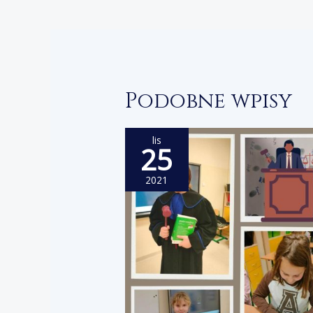
wpisu
Podobne wpisy
lis
25
2021