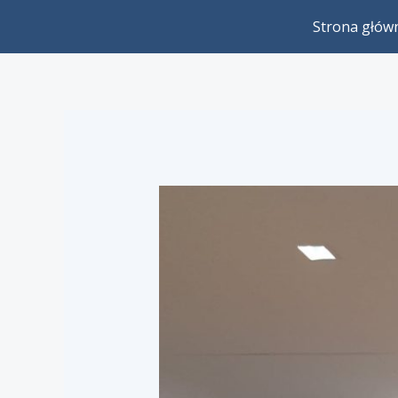
Skip
Strona głów
to
content