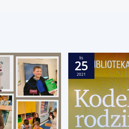
lis
25
2021