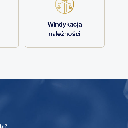
Windykacja
należności
ia ?