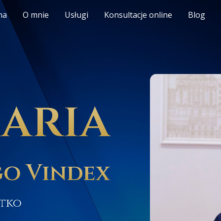
na
O mnie
Usługi
Konsultacje online
Blog
aria
o Vindex
otko