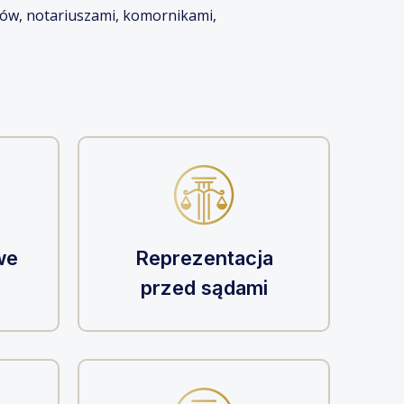
jów, notariuszami, komornikami,
we
Reprezentacja
przed sądami