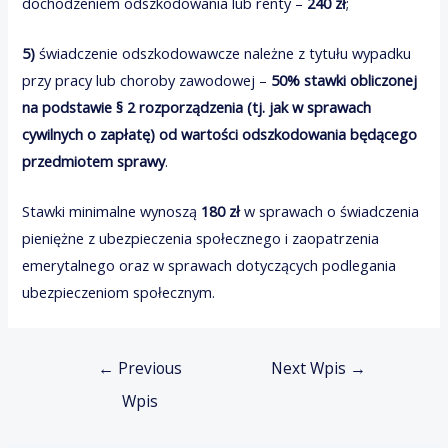
dochodzeniem odszkodowania lub renty –
240 zł
;
5)
świadczenie odszkodowawcze należne z tytułu wypadku
przy pracy lub choroby zawodowej –
50% stawki obliczonej
na podstawie § 2 rozporządzenia (tj. jak w sprawach
cywilnych o zapłatę) od wartości odszkodowania będącego
przedmiotem sprawy
.
Stawki minimalne wynoszą
180 zł
w sprawach o świadczenia
pieniężne z ubezpieczenia społecznego i zaopatrzenia
emerytalnego oraz w sprawach dotyczących podlegania
ubezpieczeniom społecznym.
Nawigacja
←
Previous
Next Wpis
→
wpisu
Wpis