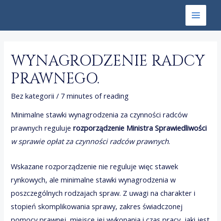
Skip
to
Main
content
Menu
WYNAGRODZENIE RADCY
PRAWNEGO.
Bez kategorii
/
7 minutes of reading
Minimalne stawki wynagrodzenia za czynności radców
prawnych reguluje
rozporządzenie Ministra Sprawiedliwości
w sprawie opłat za czynności radców prawnych
.
Wskazane rozporządzenie nie reguluje więc stawek
rynkowych, ale minimalne stawki wynagrodzenia w
poszczególnych rodzajach spraw. Z uwagi na charakter i
stopień skomplikowania sprawy, zakres świadczonej
pomocy prawnej, miejsce jej wykonania i czas pracy, jaki jest