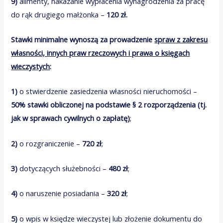
9)
alimenty, nakazanie wypłacenia wynagrodzenia za pracę
do rąk drugiego małżonka –
120 zł.
Stawki minimalne wynoszą za prowadzenie
spraw z zakresu
własności, innych praw rzeczowych i prawa o księgach
wieczystych
:
1)
o stwierdzenie zasiedzenia własności nieruchomości –
50% stawki obliczonej na podstawie § 2 rozporządzenia (tj.
jak w sprawach cywilnych o zapłatę)
;
2)
o rozgraniczenie –
720 zł
;
3)
dotyczących służebności –
480 zł
;
4)
o naruszenie posiadania –
320 zł
;
5)
o wpis w księdze wieczystej lub złożenie dokumentu do