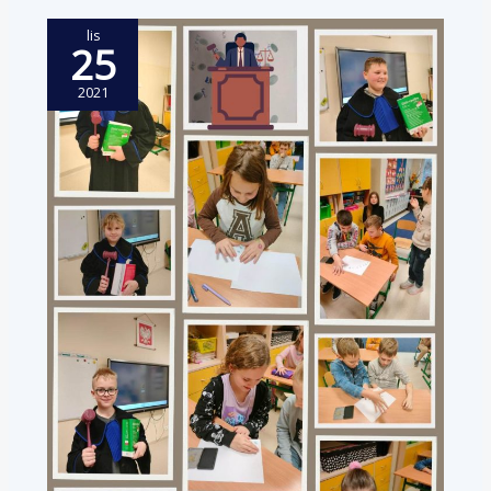
lis
25
2021