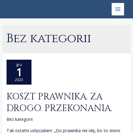
Skip
to
Main
content
Menu
Bez kategorii
gru
1
2023
KOSZT PRAWNIKA. ZA
DROGO. PRZEKONANIA.
Bez kategorii
Tak ostatni usłyszałam: „Do prawnika nie idę, bo to słono