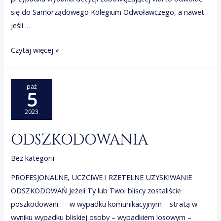
się do Samorządowego Kolegium Odwoławczego, a nawet
jeśli …
OPŁATY
Czytaj więcej »
ZA
POBYT
paź
W
5
DPS
2023
ODSZKODOWANIA
Bez kategorii
PROFESJONALNE, UCZCIWE I RZETELNE UZYSKIWANIE
ODSZKODOWAŃ Jeżeli Ty lub Twoi bliscy zostaliście
poszkodowani : – w wypadku komunikacyjnym – stratą w
wyniku wypadku bliskiej osoby – wypadkiem losowym –