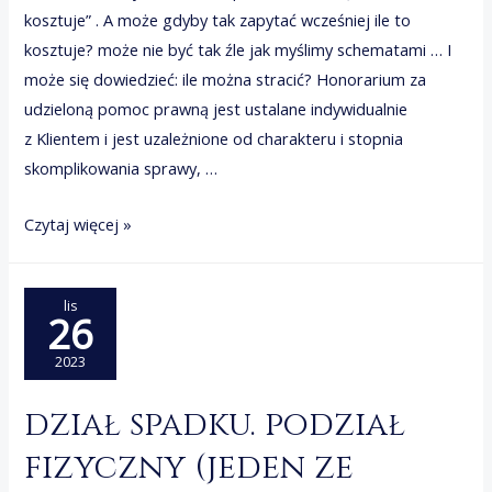
kosztuje” . A może gdyby tak zapytać wcześniej ile to
kosztuje? może nie być tak źle jak myślimy schematami … I
może się dowiedzieć: ile można stracić? Honorarium za
udzieloną pomoc prawną jest ustalane indywidualnie
z Klientem i jest uzależnione od charakteru i stopnia
skomplikowania sprawy, …
KOSZT
Czytaj więcej »
PRAWNIKA.
ZA
lis
DROGO.
26
PRZEKONANIA.
2023
dział spadku. podział
fizyczny (jeden ze