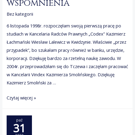
wspomnienia
Bez kategorii
6 listopada 1998r. rozpoczęłam swoją pierwszą pracę po
studiach w Kancelaria Radców Prawnych „Codex” Kazimierz
Łachmański Wiesław Lalewicz w Kwidzynie. Właściwie „przez
przypadek”, bo szukałam pracy również w banku, urzędzie,
korporacji. Dziękuję bardzo za rzetelną naukę zawodu. W
2004r. przeprowadziłam się do Tczewa i zaczęłam pracować
w Kancelarii Vindex Kazimierza Smolińskiego. Dziękuję
Kazimierz Smoliński za …
MOJA
Czytaj więcej »
PRACA.
wspomnienia
paź
31