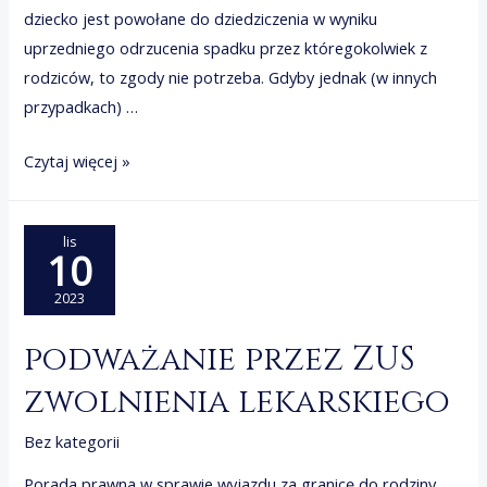
dziecko jest powołane do dziedziczenia w wyniku
uprzedniego odrzucenia spadku przez któregokolwiek z
rodziców, to zgody nie potrzeba. Gdyby jednak (w innych
przypadkach) …
dziedziczenie
Czytaj więcej »
małoletni
lis
10
2023
podważanie przez ZUS
zwolnienia lekarskiego
Bez kategorii
Porada prawna w sprawie wyjazdu za granicę do rodziny ,