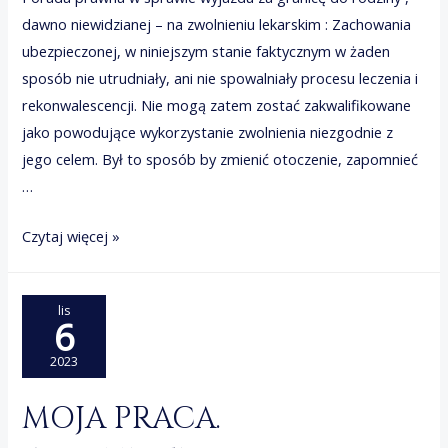
dawno niewidzianej – na zwolnieniu lekarskim : Zachowania
ubezpieczonej, w niniejszym stanie faktycznym w żaden
sposób nie utrudniały, ani nie spowalniały procesu leczenia i
rekonwalescencji. Nie mogą zatem zostać zakwalifikowane
jako powodujące wykorzystanie zwolnienia niezgodnie z
jego celem. Był to sposób by zmienić otoczenie, zapomnieć
…
podważanie
Czytaj więcej »
przez
ZUS
lis
zwolnienia
6
lekarskiego
2023
MOJA PRACA.