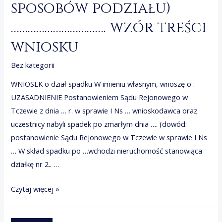
sposobów podziału)
……………………………. wzór treści
wniosku
Bez kategorii
WNIOSEK o dział spadku W imieniu własnym, wnoszę o :
UZASADNIENIE Postanowieniem Sądu Rejonowego w
Tczewie z dnia … r. w sprawie I Ns … wnioskodawca oraz
uczestnicy nabyli spadek po zmarłym dnia …. (dowód:
postanowienie Sądu Rejonowego w Tczewie w sprawie I Ns
… W skład spadku po …wchodzi nieruchomość stanowiąca
działkę nr 2.. …
dział
Czytaj więcej »
spadku.
podział