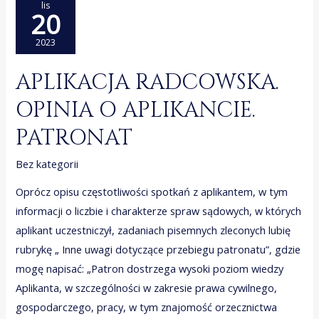
lis
fizyczny
20
(jeden
2023
ze
sposobów
APLIKACJA RADCOWSKA.
podziału)
OPINIA O APLIKANCIE.
…………………………….
wzór
PATRONAT
treści
wniosku
Bez kategorii
Oprócz opisu częstotliwości spotkań z aplikantem, w tym
informacji o liczbie i charakterze spraw sądowych, w których
aplikant uczestniczył, zadaniach pisemnych zleconych lubię
rubrykę „ Inne uwagi dotyczące przebiegu patronatu”, gdzie
mogę napisać: „Patron dostrzega wysoki poziom wiedzy
Aplikanta, w szczególności w zakresie prawa cywilnego,
gospodarczego, pracy, w tym znajomość orzecznictwa