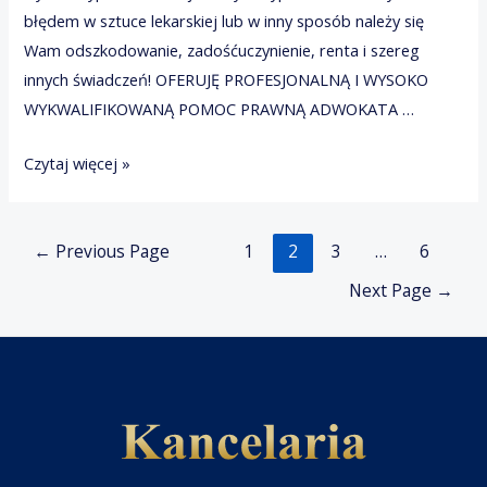
błędem w sztuce lekarskiej lub w inny sposób należy się
Wam odszkodowanie, zadośćuczynienie, renta i szereg
innych świadczeń! OFERUJĘ PROFESJONALNĄ I WYSOKO
WYKWALIFIKOWANĄ POMOC PRAWNĄ ADWOKATA …
ODSZKODOWANIA
Czytaj więcej »
Stronicowanie
←
Previous Page
1
2
3
…
6
wpisów
Next Page
→