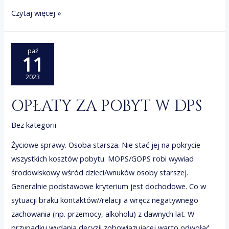
Miejsce
Czytaj więcej »
zamieszkania
a
paź
zameldowanie
11
2023
OPŁATY ZA POBYT W DPS
Bez kategorii
Życiowe sprawy. Osoba starsza. Nie stać jej na pokrycie
wszystkich kosztów pobytu. MOPS/GOPS robi wywiad
środowiskowy wśród dzieci/wnuków osoby starszej.
Generalnie podstawowe kryterium jest dochodowe. Co w
sytuacji braku kontaktów//relacji a wręcz negatywnego
zachowania (np. przemocy, alkoholu) z dawnych lat. W
przypadku wydania decyzji zobowiązującej warto odwołać